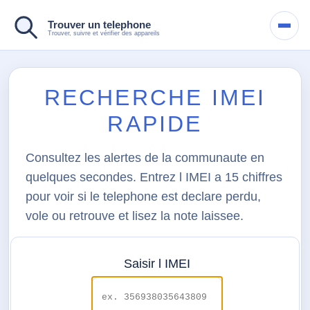
Trouver un telephone
Basc
Trouver, suivre et vérifier des appareils
la
navig
RECHERCHE IMEI
RAPIDE
Consultez les alertes de la communaute en
quelques secondes. Entrez l IMEI a 15 chiffres
pour voir si le telephone est declare perdu,
vole ou retrouve et lisez la note laissee.
Saisir l IMEI